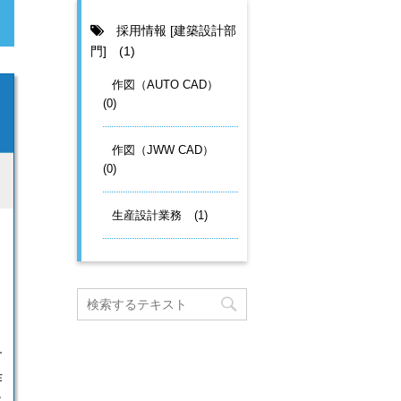
採用情報 [建築設計部
門]
(1)
作図（AUTO CAD）
(0)
作図（JWW CAD）
(0)
生産設計業務
(1)
す
作
に