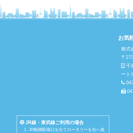
お気
株式
〒273
千
ート
04
04
JR線・東武線ご利用の場合
JR船橋駅南口を出てロータリーを右へ進