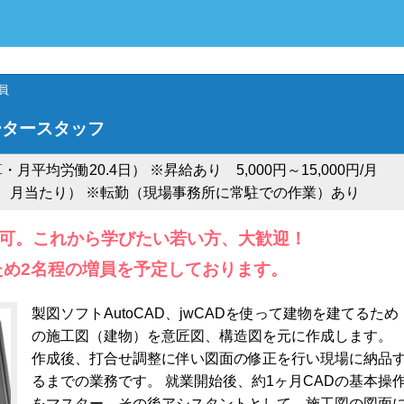
員
ータースタッフ
額換算・月平均労働20.4日） ※昇給あり 5,000円～15,000円/月
 月当たり） ※転勤（現場事務所に常駐での作業）あり
可。これから学びたい若い方、大歓迎！
ため2名程の増員を予定しております。
製図ソフトAutoCAD、jwCADを使って建物を建てるため
の施工図（建物）を意匠図、構造図を元に作成します。
作成後、打合せ調整に伴い図面の修正を行い現場に納品
るまでの業務です。 就業開始後、約1ヶ月CADの基本操
をマスター、その後アシスタントとして、施工図の図面