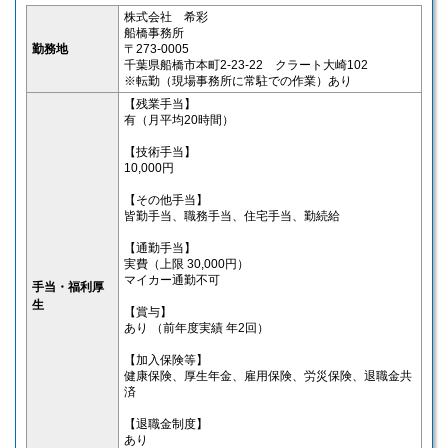
株式会社 希彩
船橋事務所
勤務地
〒273-0005
千葉県船橋市本町2-23-22 クラート大崎102
※転勤（現場事務所に常駐での作業）あり
【残業手当】
有（月平均20時間）
【技術手当】
10,000円
【その他手当】
皆勤手当、職務手当、住宅手当、勤続給
【通勤手当】
実費（上限 30,000円）
マイカー通勤不可
手当・福利厚
生
【賞与】
あり （前年度実績 年2回）
【加入保険等】
健康保険、厚生年金、雇用保険、労災保険、退職金共
済
【退職金制度】
あり