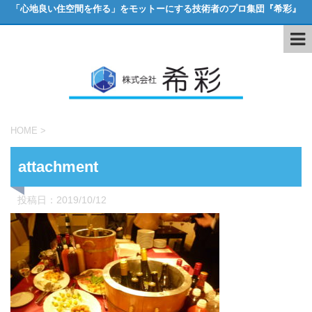
「心地良い住空間を作る」をモットーにする技術者のプロ集団『希彩』
HOME
>
attachment
投稿日：
2019/10/12