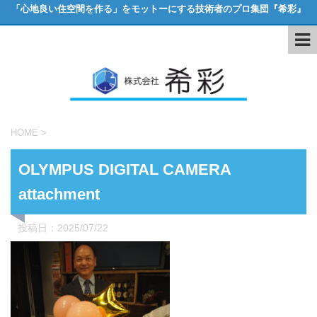
「心地良い住空間を作る」をモットーにする技術者のプロ集団『希彩』
HOME
>
OLYMPUS DIGITAL CAMERA
attachment
投稿日：
2025/07/22