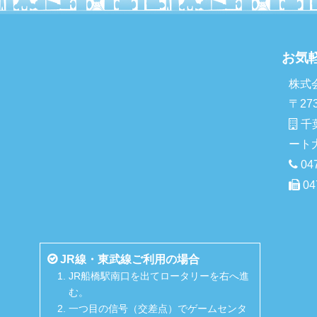
お気
株式
〒273
千
ート
04
04
JR線・東武線ご利用の場合
JR船橋駅南口を出てロータリーを右へ進
む。
一つ目の信号（交差点）でゲームセンタ